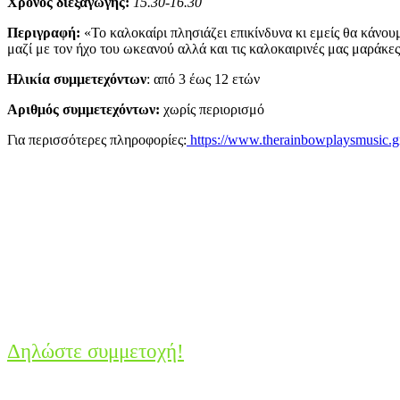
Χρόνος διεξαγωγής:
15.30-16.30
Περιγραφή:
«Το καλοκαίρι πλησιάζει επικίνδυνα κι εμείς θα κάνου
μαζί με τον ήχο του ωκεανού αλλά και τις καλοκαιρινές μας μαράκες
Ηλικία συμμετεχόντων
: από 3 έως 12 ετών
Αριθμός συμμετεχόντων:
χωρίς περιορισμό
Για περισσότερες πληροφορίες:
https://www.therainbowplaysmusic.g
Δηλώστε συμμετοχή!