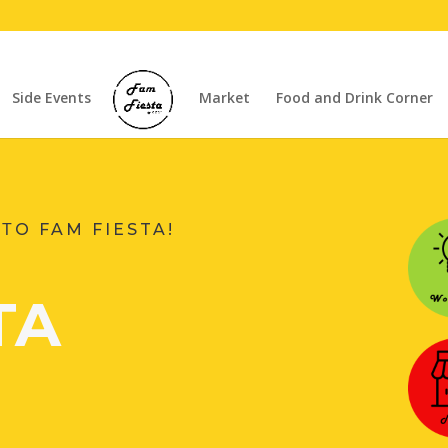
Side Events
Market
Food and Drink Corner
ΤO FAM FIESTA!
TA