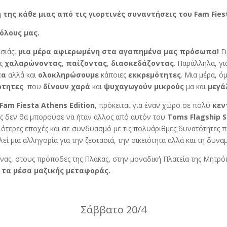
 της κάθε μιας από τις γιορτινές συναντήσεις του
Fam Fies
 όλους μας.
ασιάς,
μια μέρα αφιερωμένη στα αγαπημένα μας πρόσωπα!
Γι
ας
χαλαρώνοντας
,
παίζοντας
,
διασκεδάζοντας
. Παράλληλα, γ
πα
αλλά και
ολοκληρώσουμε
κάποιες
εκκρεμότητες
. Μια μέρα, 
ότητες
που
δίνουν
χαρά
και
ψυχαγωγούν
μικρούς
μα και
μεγά
Fam Fiesta Athens Edition
, πρόκειται για έναν χώρο σε πολύ
κεν
ος δεν θα μπορούσε να ήταν άλλος από αυτόν του
Toms Flagship S
λιότερες εποχές και σε συνδυασμό με τις πολυάριθμες δυνατότητες
ί μια αλληγορία για την ζεστασιά, την οικειότητα αλλά και τη δυνα
ήνας, στους πρόποδες της Πλάκας, στην μοναδική Πλατεία της Μητ
ε τα μέσα μαζικής μεταφοράς.
Σάββατο 20/4