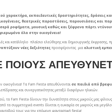
ού χαρακτήρα, εκπαιδευτικές δραστηριότητες, δράσεις και
κογένειας, θεατρικές παραστάσεις, παρουσιάσεις και παρ
σερά ροφήματα, μουσική καθώς και ξέφρενα πάρτι ντύνουν 
αφιερωμένα όλα στην οικογένεια!
ς και κατάλληλο πλαίσιο ελεύθερης και δημιουργικής έκφρασης, πρ
απτύξουν νέες δεξιότητες
προσφέροντας μια
ολιστική εμπε
Ε ΠΟΙΟΥΣ ΑΠΕΥΘΥΝΕΤ
την οικογένεια! Τα Fam Fiesta απευθύνονται
σε παιδιά από βρεφικ
λεπίδρασης και συνεργατικότητας μεταξύ διαφόρων ηλικιών.
ιού, τα Fam Fiesta δίνουν την δυνατότητα στους μικρούς μας φίλο
πό τα συμμετοχικά events δίνεται η ευκαιρία σε μικρούς και μεγάλ
ντεβού τους για την επόμενη φανταστική fiesta!