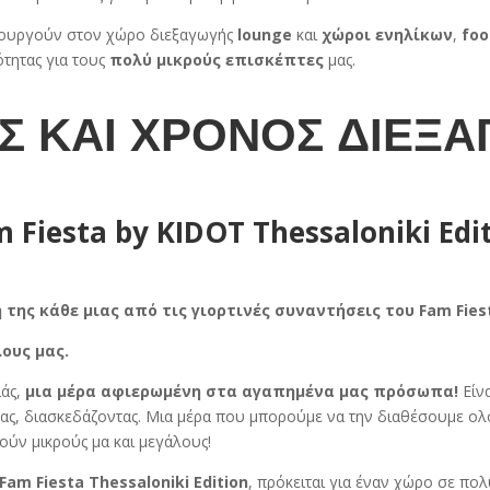
ιτουργούν στον χώρο διεξαγωγής
lounge
και
χώροι ενηλίκων
,
fo
ότητας για τους
πολύ μικρούς επισκέπτες
μας.
Σ ΚΑΙ ΧΡΟΝΟΣ ΔΙΕΞΑ
 Fiesta by KIDOT Τhessaloniki Edi
 της κάθε μιας από τις γιορτινές συναντήσεις του
Fam Fies
λους μας.
ιάς,
μια μέρα αφιερωμένη στα αγαπημένα μας πρόσωπα!
Είνα
τας, διασκεδάζοντας. Μια μέρα που μπορούμε να την διαθέσουμε ολ
ύν μικρούς μα και μεγάλους!
Fam Fiesta Thessaloniki Edition
, πρόκειται για έναν χώρο σε πο