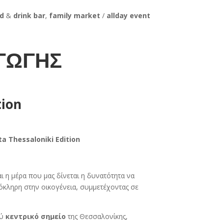
od
&
drink bar
,
family market
/
allday event
ΓΩΓΗΣ
tion
ta Thessaloniki Edition
ι η μέρα που μας δίνεται η δυνατότητα να
όκληρη στην οικογένεια, συμμετέχοντας σε
λύ
κεντρικό σημείο
της Θεσσαλονίκης,