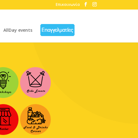
Επικοινωνία
AllDay events